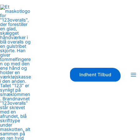
Gå
til
indholdet
Indhent Tilbud