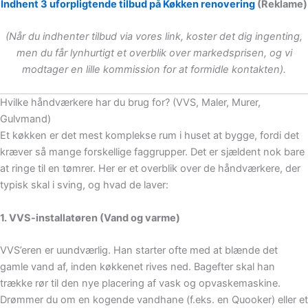
Indhent 3 uforpligtende tilbud på Køkken renovering
(Reklame)
(Når du indhenter tilbud via vores link, koster det dig ingenting,
men du får lynhurtigt et overblik over markedsprisen, og vi
modtager en lille kommission for at formidle kontakten).
Hvilke håndværkere har du brug for? (VVS, Maler, Murer,
Gulvmand)
Et køkken er det mest komplekse rum i huset at bygge, fordi det
kræver så mange forskellige faggrupper. Det er sjældent nok bare
at ringe til en tømrer. Her er et overblik over de håndværkere, der
typisk skal i sving, og hvad de laver:
1. VVS-installatøren (Vand og varme)
VVS’eren er uundværlig. Han starter ofte med at blænde det
gamle vand af, inden køkkenet rives ned. Bagefter skal han
trække rør til den nye placering af vask og opvaskemaskine.
Drømmer du om en kogende vandhane (f.eks. en Quooker) eller et