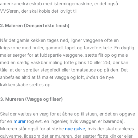
amerikanerkøleskab med isterningemaskine, er det også
VVS’eren, der skal koble det lovligt til.
2. Maleren (Den perfekte finish)
Når det gamle køkken tages ned, ligner væggene ofte en
krigszone med huller, gammelt tapet og farveforskelle. En dygtig
maler sørger for at fuldspartle væggene, sætte filt op og male
med en særlig vaskbar maling (ofte glans 10 eller 25), der kan
tåle, at der sprøjter stegefedt eller tomatsauce op på den. Det
anbefales altid at få malet vægge og loft,
inden
de nye
køkkenskabe sættes op.
3. Mureren (Vægge og fliser)
Skal der væltes en væg for at åbne op til stuen, er det en opgave
for en
murer
(og evt. en ingeniør, hvis væggen er bærende).
Mureren står også for at støbe
nye gulve
, hvis der skal etableres
gulvvarme, ligesom det er mureren, der sætter flotte klinker eller