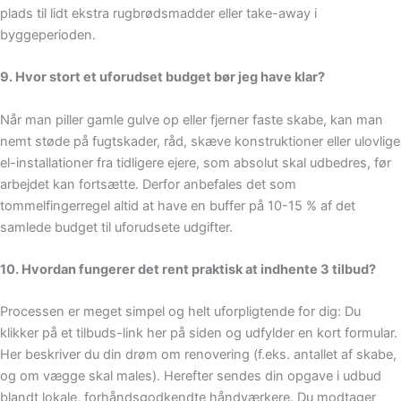
plads til lidt ekstra rugbrødsmadder eller take-away i
byggeperioden.
9. Hvor stort et uforudset budget bør jeg have klar?
Når man piller gamle gulve op eller fjerner faste skabe, kan man
nemt støde på fugtskader, råd, skæve konstruktioner eller ulovlige
el-installationer fra tidligere ejere, som absolut skal udbedres, før
arbejdet kan fortsætte. Derfor anbefales det som
tommelfingerregel altid at have en buffer på 10-15 % af det
samlede budget til uforudsete udgifter.
10. Hvordan fungerer det rent praktisk at indhente 3 tilbud?
Processen er meget simpel og helt uforpligtende for dig: Du
klikker på et tilbuds-link her på siden og udfylder en kort formular.
Her beskriver du din drøm om renovering (f.eks. antallet af skabe,
og om vægge skal males). Herefter sendes din opgave i udbud
blandt lokale, forhåndsgodkendte håndværkere. Du modtager