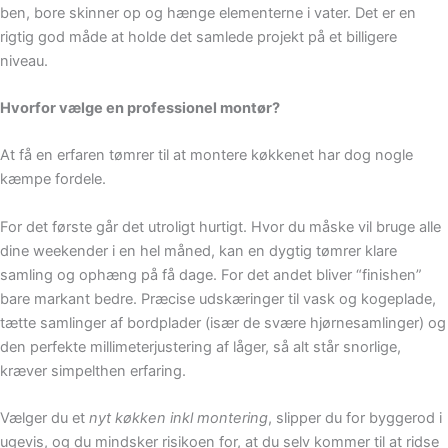
ben, bore skinner op og hænge elementerne i vater. Det er en
rigtig god måde at holde det samlede projekt på et billigere
niveau.
Hvorfor vælge en professionel montør?
At få en erfaren tømrer til at montere køkkenet har dog nogle
kæmpe fordele.
For det første går det utroligt hurtigt. Hvor du måske vil bruge alle
dine weekender i en hel måned, kan en dygtig tømrer klare
samling og ophæng på få dage. For det andet bliver “finishen”
bare markant bedre. Præcise udskæringer til vask og kogeplade,
tætte samlinger af bordplader (især de svære hjørnesamlinger) og
den perfekte millimeterjustering af låger, så alt står snorlige,
kræver simpelthen erfaring.
Vælger du et
nyt køkken inkl montering
, slipper du for byggerod i
ugevis, og du mindsker risikoen for, at du selv kommer til at ridse