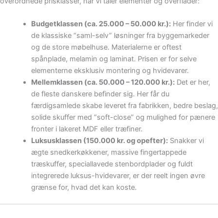
overordnede prisklasser, når vi taler elementer og overflader:
Budgetklassen (ca. 25.000 – 50.000 kr.):
Her finder vi
de klassiske “saml-selv” løsninger fra byggemarkeder
og de store møbelhuse. Materialerne er oftest
spånplade, melamin og laminat. Prisen er for selve
elementerne eksklusiv montering og hvidevarer.
Mellemklassen (ca. 50.000 – 120.000 kr.):
Det er her,
de fleste danskere befinder sig. Her får du
færdigsamlede skabe leveret fra fabrikken, bedre beslag,
solide skuffer med “soft-close” og mulighed for pænere
fronter i lakeret MDF eller træfiner.
Luksusklassen (150.000 kr. og opefter):
Snakker vi
ægte snedkerkøkkener, massive fingertappede
træskuffer, speciallavede stenbordplader og fuldt
integrerede luksus-hvidevarer, er der reelt ingen øvre
grænse for, hvad det kan koste.