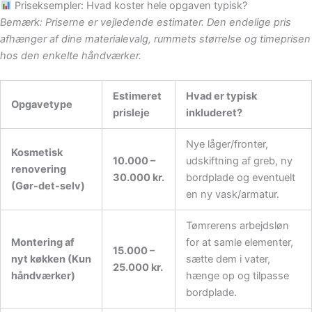
Priseksempler: Hvad koster hele opgaven typisk?
Bemærk: Priserne er vejledende estimater. Den endelige pris
afhænger af dine materialevalg, rummets størrelse og timeprisen
hos den enkelte håndværker.
Estimeret
Hvad er typisk
Opgavetype
prisleje
inkluderet?
Nye låger/fronter,
Kosmetisk
10.000 –
udskiftning af greb, ny
renovering
30.000 kr.
bordplade og eventuelt
(Gør-det-selv)
en ny vask/armatur.
Tømrerens arbejdsløn
Montering af
for at samle elementer,
15.000 –
nyt køkken (Kun
sætte dem i vater,
25.000 kr.
håndværker)
hænge op og tilpasse
bordplade.