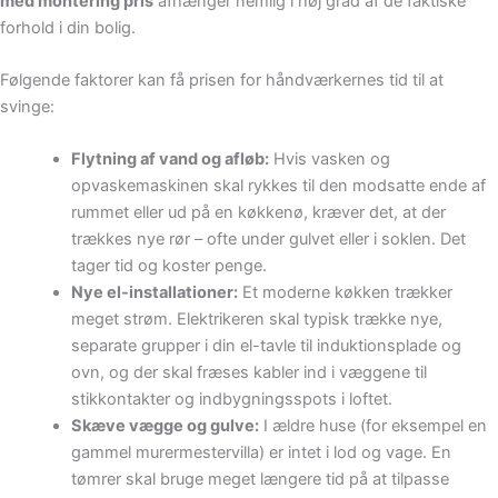
med montering pris
afhænger nemlig i høj grad af de faktiske
forhold i din bolig.
Følgende faktorer kan få prisen for håndværkernes tid til at
svinge:
Flytning af vand og afløb:
Hvis vasken og
opvaskemaskinen skal rykkes til den modsatte ende af
rummet eller ud på en køkkenø, kræver det, at der
trækkes nye rør – ofte under gulvet eller i soklen. Det
tager tid og koster penge.
Nye el-installationer:
Et moderne køkken trækker
meget strøm. Elektrikeren skal typisk trække nye,
separate grupper i din el-tavle til induktionsplade og
ovn, og der skal fræses kabler ind i væggene til
stikkontakter og indbygningsspots i loftet.
Skæve vægge og gulve:
I ældre huse (for eksempel en
gammel murermestervilla) er intet i lod og vage. En
tømrer skal bruge meget længere tid på at tilpasse