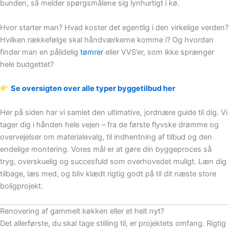
bunden, så melder spørgsmålene sig lynhurtigt i kø.
Hvor starter man? Hvad koster det egentlig i den virkelige verden?
Hvilken rækkefølge skal håndværkerne komme i? Og hvordan
finder man en pålidelig
tømrer
eller VVS’er, som ikke sprænger
hele budgettet?
Se oversigten over alle typer byggetilbud her
Her på siden har vi samlet den ultimative, jordnære guide til dig. Vi
tager dig i hånden hele vejen – fra de første flyvske drømme og
overvejelser om materialevalg, til indhentning af tilbud og den
endelige montering. Vores mål er at gøre din byggeproces så
tryg, overskuelig og succesfuld som overhovedet muligt. Læn dig
tilbage, læs med, og bliv klædt rigtig godt på til dit næste store
boligprojekt.
Renovering af gammelt køkken eller et helt nyt?
Det allerførste, du skal tage stilling til, er projektets omfang. Rigtig