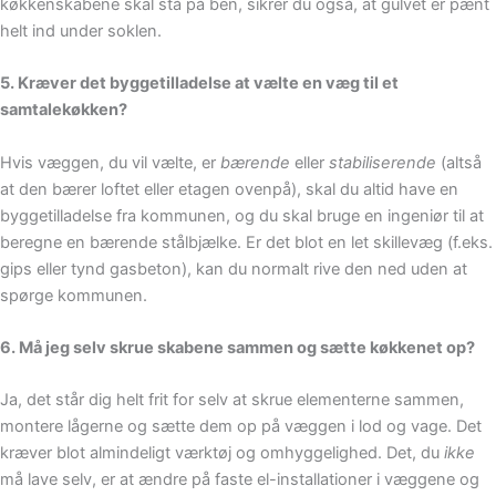
køkkenskabene skal stå på ben, sikrer du også, at gulvet er pænt
helt ind under soklen.
5. Kræver det byggetilladelse at vælte en væg til et
samtalekøkken?
Hvis væggen, du vil vælte, er
bærende
eller
stabiliserende
(altså
at den bærer loftet eller etagen ovenpå), skal du altid have en
byggetilladelse fra kommunen, og du skal bruge en ingeniør til at
beregne en bærende stålbjælke. Er det blot en let skillevæg (f.eks.
gips eller tynd gasbeton), kan du normalt rive den ned uden at
spørge kommunen.
6. Må jeg selv skrue skabene sammen og sætte køkkenet op?
Ja, det står dig helt frit for selv at skrue elementerne sammen,
montere lågerne og sætte dem op på væggen i lod og vage. Det
kræver blot almindeligt værktøj og omhyggelighed. Det, du
ikke
må lave selv, er at ændre på faste el-installationer i væggene og