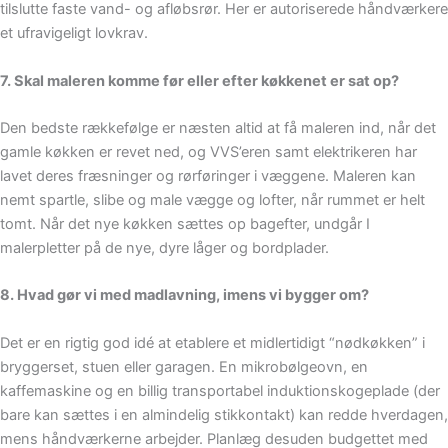
tilslutte faste vand- og afløbsrør. Her er autoriserede håndværkere
et ufravigeligt lovkrav.
7. Skal maleren komme før eller efter køkkenet er sat op?
Den bedste rækkefølge er næsten altid at få maleren ind, når det
gamle køkken er revet ned, og VVS’eren samt elektrikeren har
lavet deres fræsninger og rørføringer i væggene. Maleren kan
nemt spartle, slibe og male vægge og lofter, når rummet er helt
tomt. Når det nye køkken sættes op bagefter, undgår I
malerpletter på de nye, dyre låger og bordplader.
8. Hvad gør vi med madlavning, imens vi bygger om?
Det er en rigtig god idé at etablere et midlertidigt “nødkøkken” i
bryggerset, stuen eller garagen. En mikrobølgeovn, en
kaffemaskine og en billig transportabel induktionskogeplade (der
bare kan sættes i en almindelig stikkontakt) kan redde hverdagen,
mens håndværkerne arbejder. Planlæg desuden budgettet med