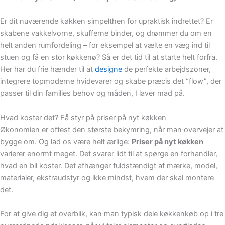
Er dit nuværende køkken simpelthen for upraktisk indrettet? Er
skabene vakkelvorne, skufferne binder, og drømmer du om en
helt anden rumfordeling – for eksempel at vælte en væg ind til
stuen og få en stor køkkenø? Så er det tid til at starte helt forfra.
Her har du frie hænder til at
designe
de perfekte arbejdszoner,
integrere topmoderne hvidevarer og skabe præcis det “flow”, der
passer til din families behov og måden, I laver mad på.
Hvad koster det? Få styr på priser på nyt køkken
Økonomien er oftest den største bekymring, når man overvejer at
bygge om. Og lad os være helt ærlige:
Priser på nyt køkken
varierer enormt meget. Det svarer lidt til at spørge en forhandler,
hvad en bil koster. Det afhænger fuldstændigt af mærke, model,
materialer, ekstraudstyr og ikke mindst, hvem der skal montere
det.
For at give dig et overblik, kan man typisk dele køkkenkøb op i tre