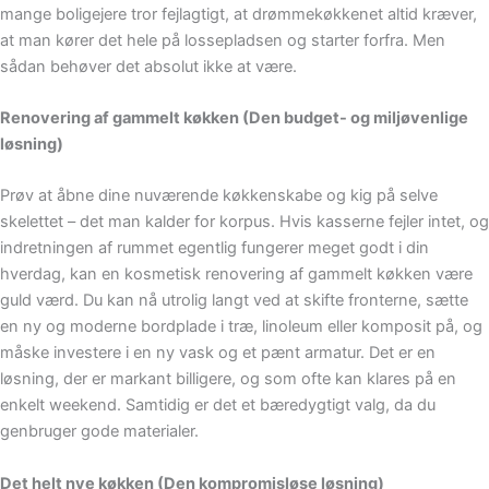
mange boligejere tror fejlagtigt, at drømmekøkkenet altid kræver,
at man kører det hele på lossepladsen og starter forfra. Men
sådan behøver det absolut ikke at være.
Renovering af gammelt køkken (Den budget- og miljøvenlige
løsning)
Prøv at åbne dine nuværende køkkenskabe og kig på selve
skelettet – det man kalder for korpus. Hvis kasserne fejler intet, og
indretningen af rummet egentlig fungerer meget godt i din
hverdag, kan en kosmetisk renovering af gammelt køkken være
guld værd. Du kan nå utrolig langt ved at skifte fronterne, sætte
en ny og moderne bordplade i træ, linoleum eller komposit på, og
måske investere i en ny vask og et pænt armatur. Det er en
løsning, der er markant billigere, og som ofte kan klares på en
enkelt weekend. Samtidig er det et bæredygtigt valg, da du
genbruger gode materialer.
Det helt nye køkken (Den kompromisløse løsning)