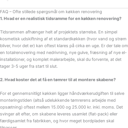
FAQ – Ofte stillede spørgsmål om køkken renovering
1. Hvad er en realistisk tidsramme for en køkken renovering?
Tidsrammen afhænger helt af projektets størrelse. En simpel
kosmetisk udskiftning af et standardkøkken (hvor vand og strøm
bliver, hvor det er) kan oftest klares på cirka en uge. Er der tale om
en totalrenovering med nedrivning, nye gulve, fræsning af nye el-
installationer, og komplet malerarbejde, skal du forvente, at det
tager 3-5 uger fra start til slut.
2. Hvad koster det at få en tømrer til at montere skabene?
For et gennemsnitligt køkken ligger håndværkerudgiften til selve
monteringstiden (altså udelukkende tømrerens arbejde med
opsætning) oftest mellem 15.000 og 25.000 kr. inkl. moms. Det
svinger alt efter, om skabene leveres usamlet (flat-pack) eller
færdigsamlet fra fabrikken, og hvor meget bordpladen skal
tilpasses.