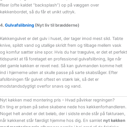
fliser (ofte kaldet “backsplash”) op på væggen over
køkkenbordet, så du får et unikt udtryk.
4.
Gulvafslibning
(Nyt liv til brædderne)
Køkkengulvet er det gulv i huset, der tager imod mest slid. Tabte
knive, spildt vand og utallige skridt frem og tilbage mellem vask
og komfur sætter sine spor. Hvis du har trægulve, er det et perfekt
tidspunkt at få foretaget en professionel gulvafslibning, lige når
det gamle køkken er revet ned. Så kan gulvmanden komme helt
ind i hjørnerne uden at skulle passe på sarte skabslåger. Efter
afslibningen får gulvet oftest en stærk lak, så det er
modstandsdygtigt overfor snavs og vand.
Nyt køkken med montering pris – Hvad påvirker regningen?
En ting er prisen på selve skabene nede hos køkkenforhandleren.
Noget helt andet er det beløb, der i sidste ende står på fakturaen,
når køkkenet står færdigt hjemme hos dig. En samlet
nyt køkken