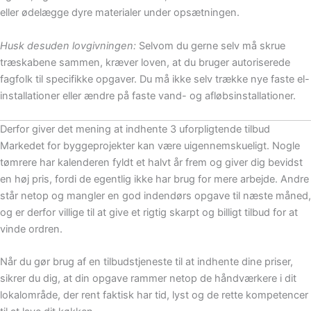
eller ødelægge dyre materialer under opsætningen.
Husk desuden lovgivningen:
Selvom du gerne selv må skrue
træskabene sammen, kræver loven, at du bruger autoriserede
fagfolk til specifikke opgaver. Du må ikke selv trække nye faste el-
installationer eller ændre på faste vand- og afløbsinstallationer.
Derfor giver det mening at indhente 3 uforpligtende tilbud
Markedet for byggeprojekter kan være uigennemskueligt. Nogle
tømrere har kalenderen fyldt et halvt år frem og giver dig bevidst
en høj pris, fordi de egentlig ikke har brug for mere arbejde. Andre
står netop og mangler en god indendørs opgave til næste måned,
og er derfor villige til at give et rigtig skarpt og billigt tilbud for at
vinde ordren.
Når du gør brug af en tilbudstjeneste til at indhente dine priser,
sikrer du dig, at din opgave rammer netop de håndværkere i dit
lokalområde, der rent faktisk har tid, lyst og de rette kompetencer