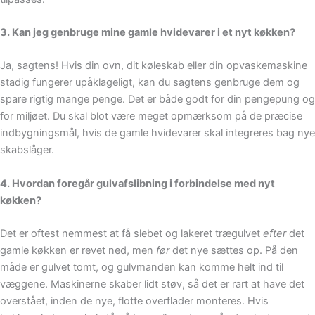
3. Kan jeg genbruge mine gamle hvidevarer i et nyt køkken?
Ja, sagtens! Hvis din ovn, dit køleskab eller din opvaskemaskine
stadig fungerer upåklageligt, kan du sagtens genbruge dem og
spare rigtig mange penge. Det er både godt for din pengepung og
for miljøet. Du skal blot være meget opmærksom på de præcise
indbygningsmål, hvis de gamle hvidevarer skal integreres bag nye
skabslåger.
4. Hvordan foregår gulvafslibning i forbindelse med nyt
køkken?
Det er oftest nemmest at få slebet og lakeret trægulvet
efter
det
gamle køkken er revet ned, men
før
det nye sættes op. På den
måde er gulvet tomt, og gulvmanden kan komme helt ind til
væggene. Maskinerne skaber lidt støv, så det er rart at have det
overstået, inden de nye, flotte overflader monteres. Hvis